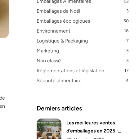
Emballages Alimentaires
62
Emballages de Noël
3
Emballages écologiques
50
Environnement
18
Logistique & Packaging
7
Marketing
3
Non classé
3
Réglementations et législation
17
Sécurité alimentaire
4
 de
 en
Derniers articles
Les meilleures ventes
d’emballages en 2025 :
analyse