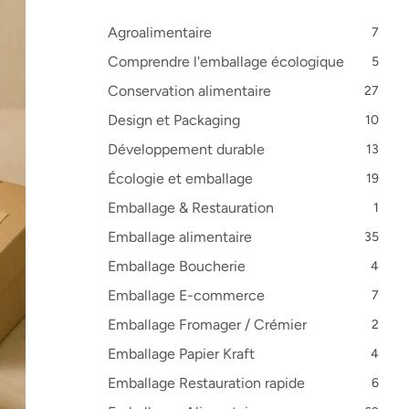
Agroalimentaire
7
Comprendre l'emballage écologique
5
Conservation alimentaire
27
Design et Packaging
10
Développement durable
13
Écologie et emballage
19
Emballage & Restauration
1
Emballage alimentaire
35
Emballage Boucherie
4
Emballage E-commerce
7
Emballage Fromager / Crémier
2
Emballage Papier Kraft
4
Emballage Restauration rapide
6