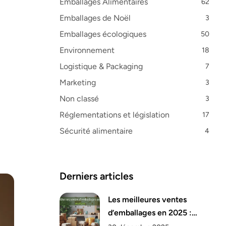
Emballages Alimentaires
62
Emballages de Noël
3
Emballages écologiques
50
Environnement
18
Logistique & Packaging
7
Marketing
3
Non classé
3
Réglementations et législation
17
Sécurité alimentaire
4
Derniers articles
Les meilleures ventes
d’emballages en 2025 :
analyse