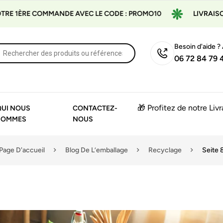
ANDE AVEC LE CODE : PROMO10
LIVRAISON GRATUITE À P
Besoin d'aide ?
06 72 84 79 
🎁 Profitez de notre Liv
QUI NOUS
CONTACTEZ-
SOMMES
NOUS
Page D'accueil
Blog De L’emballage
Recyclage
Seite 