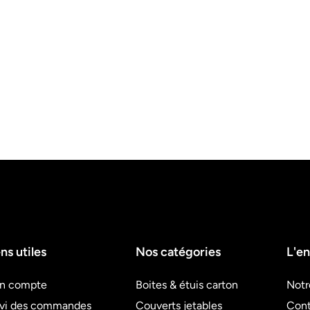
ns utiles
Nos catégories
L'en
n compte
Boites & étuis carton
Notr
ivi des commandes
Couverts jetables
Cont