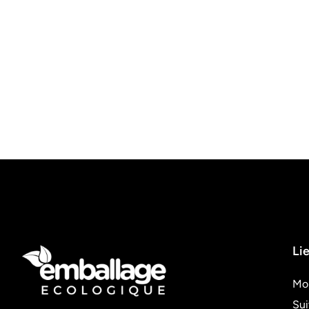
Lie
Mo
Su