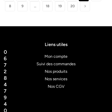
8
9
…
18
19
20
Liens utiles
0
Mon compte
6
Suivi des commandes
7
2
Nos produits
8
Nos services
4
Nos CGV
7
9
4
0