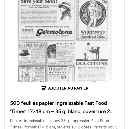
AJOUTER AU PANIER
500 feuilles papier ingraissable Fast Food
‘Times’ 17×18 cm – 35 g, blanc, ouverture 2
côtés
Papiers ingraissables blancs 35 g, impression Fast Food
‘Times’, format 17×18 cm, ouverts sur 2 côtés. Parfaits pour