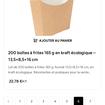
AJOUTER AU PANIER
200 boîtes à frites 165 g en kraft écologique –
13,5×8,5×16 cm
Lot de 200 boîtes à frites 165 g, format 13,5×8,5×16 cm, en
kraft écologique. Résistantes et pratiques pour la vente…
22,78
€
H.T.
1
2
3
4
5
6
7