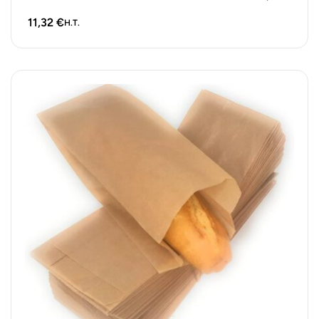
burgers, frites,…
11,32
€
H.T.