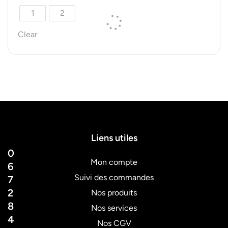
1
2
Clear
Liens utiles
0
Mon compte
6
Suivi des commandes
7
2
Nos produits
8
Nos services
4
Nos CGV