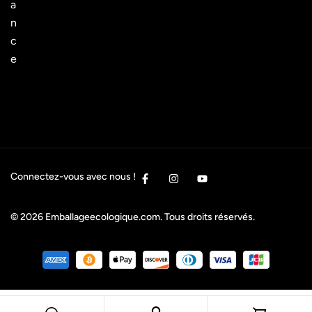
a
n
c
e
Connectez-vous avec nous !
© 2026
Emballageecologique.com
. Tous droits réservés.