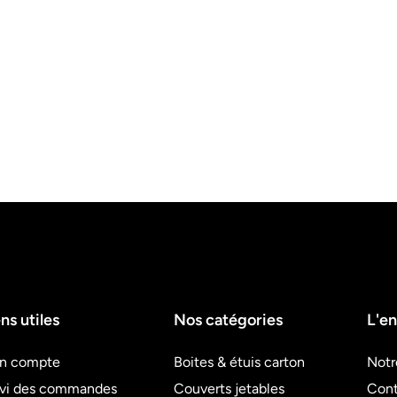
ns utiles
Nos catégories
L'en
n compte
Boites & étuis carton
Notr
ivi des commandes
Couverts jetables
Cont