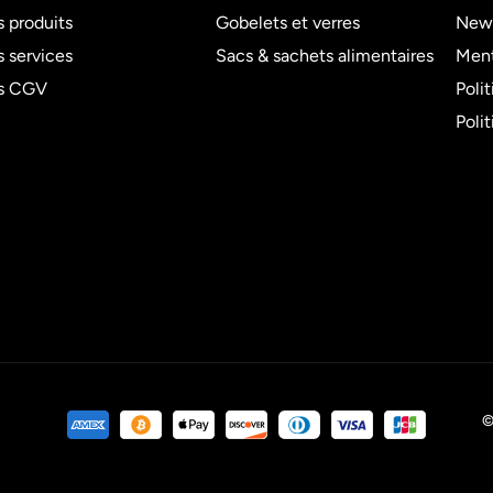
 produits
Gobelets et verres
News
 services
Sacs & sachets alimentaires
Ment
s CGV
Poli
Poli
©