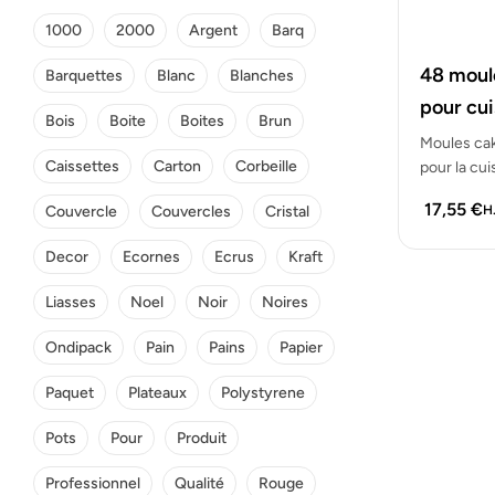
1000
2000
Argent
Barq
48 moul
Barquettes
Blanc
Blanches
pour cui
Bois
Boite
Boites
Brun
Moules cak
Caissettes
Carton
Corbeille
pour la cui
17,55
€
Couvercle
Couvercles
Cristal
H.
Decor
Ecornes
Ecrus
Kraft
Liasses
Noel
Noir
Noires
Ondipack
Pain
Pains
Papier
Paquet
Plateaux
Polystyrene
Pots
Pour
Produit
Professionnel
Qualité
Rouge