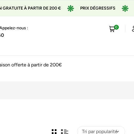
ATUITE À PARTIR DE 200 €
PRIX DÉGRESSIFS
EX
0
 Appelez-nous :
40
raison offerte à partir de 200€