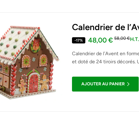
Calendrier de l’
d’épices décorati
58,00
€
48,00
€
H.T.
-17%
Calendrier de l’Avent en form
et doté de 24 tiroirs décorés. 
décoration chaleureuse et fest
AJOUTER AU PANIER