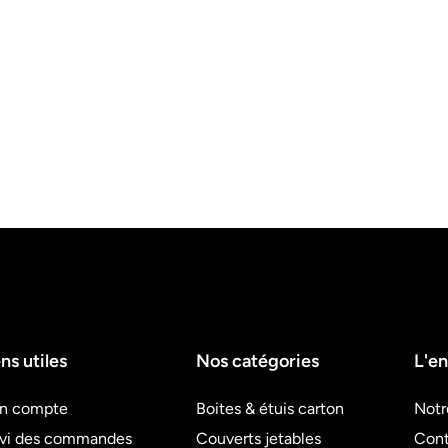
ns utiles
Nos catégories
L'en
n compte
Boites & étuis carton
Notr
ivi des commandes
Couverts jetables
Cont