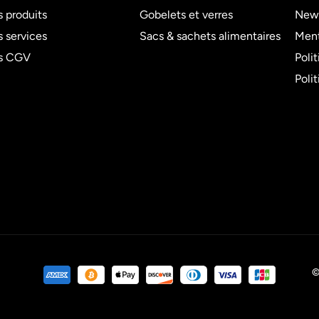
 produits
Gobelets et verres
News
 services
Sacs & sachets alimentaires
Ment
s CGV
Poli
Poli
©