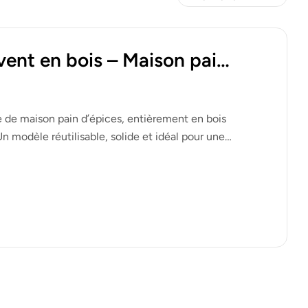
Avent en bois – Maison pain
ve avec 24 tiroirs
e de maison pain d’épices, entièrement en bois
Un modèle réutilisable, solide et idéal pour une
ive.