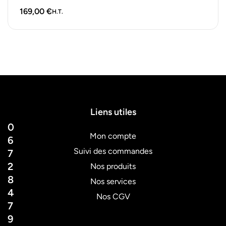
solution…
169,00
€
H.T.
Liens utiles
0
Mon compte
6
Suivi des commandes
7
2
Nos produits
8
Nos services
4
Nos CGV
7
9