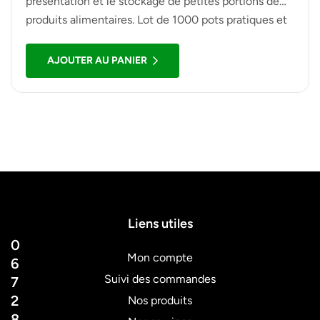
présentation et le stockage de petites portions de
produits alimentaires. Lot de 1000 pots pratiques et
résistants.
AJOUTER AU PANIER
Liens utiles
0
Mon compte
6
Suivi des commandes
7
2
Nos produits
8