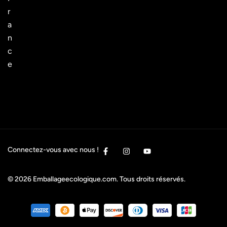
r
a
n
c
e
Connectez-vous avec nous !
© 2026
Emballageecologique.com
. Tous droits réservés.