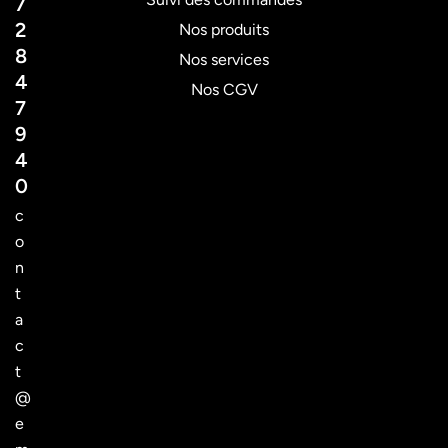
7
2
Nos produits
8
Nos services
4
Nos CGV
7
9
4
0
c
o
n
t
a
c
t
@
e