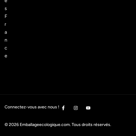
e
s
F
r
a
n
c
e
Connectez-vous avec nous !
© 2026
Emballageecologique.com
. Tous droits réservés.