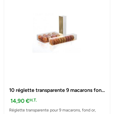
10 réglette transparente 9 macarons fond
or 240 x 45 x 45 mm
14,90
€
H.T.
Réglette transparente pour 9 macarons, fond or,