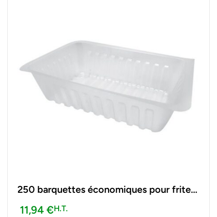
250 barquettes économiques pour frites
500 g, 148 x 115 x 5 mm
11,94
€
H.T.