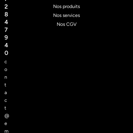
2
Nos produits
8
Nos services
4
Nos CGV
7
9
4
0
c
o
n
t
a
c
t
@
e
m