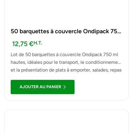
50 barquettes à couvercle Ondipack 750
ml hautes
12,75
€
H.T.
Lot de 50 barquettes à couvercle Ondipack 750 ml
hautes, idéales pour le transport, le conditionnement
et la présentation de plats à emporter, salades, repas
et autres préparations alimentaires.
AJOUTER AU PANIER