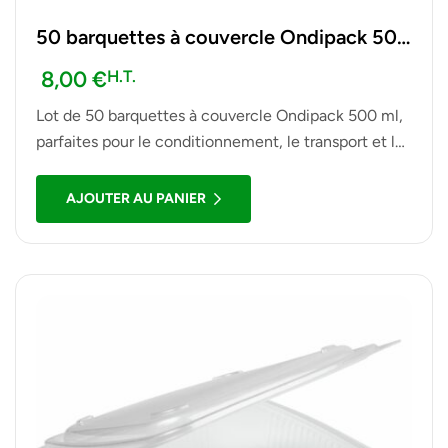
50 barquettes à couvercle Ondipack 500
ml
8,00
€
H.T.
Lot de 50 barquettes à couvercle Ondipack 500 ml,
parfaites pour le conditionnement, le transport et la
présentation de plats à emporter, salades, snacks et
autres préparations alimentaires.
AJOUTER AU PANIER