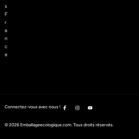
s
F
r
a
n
c
e
Connectez-vous avec nous !
© 2026
Emballageecologique.com
. Tous droits réservés.