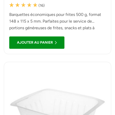
(16)
Noté
16
5.00
sur 5
Barquettes économiques pour frites 500 g, format
basé sur
notations client
148 x 115 x 5 mm. Parfaites pour le service de
portions généreuses de frites, snacks et plats à
emporter. Lot de 250 barquettes robustes et
pratiques.
AJOUTER AU PANIER