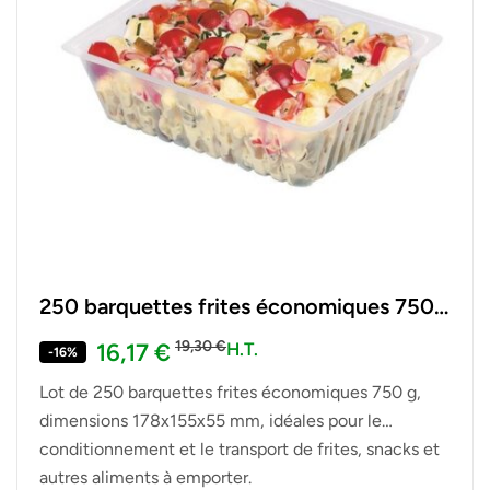
250 barquettes frites économiques 750
g 178 x 155 x 55 mm
19,30
€
16,17
€
H.T.
-16%
Lot de 250 barquettes frites économiques 750 g,
dimensions 178x155x55 mm, idéales pour le
conditionnement et le transport de frites, snacks et
autres aliments à emporter.