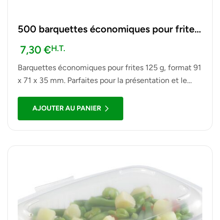
500 barquettes économiques pour frites
125 g 91 x 71 x 35 mm
7,30
€
H.T.
Barquettes économiques pour frites 125 g, format 91
x 71 x 35 mm. Parfaites pour la présentation et le
service de frites, snacks et portions à emporter. Lot
de 500 barquettes pratiques et résistantes.
AJOUTER AU PANIER