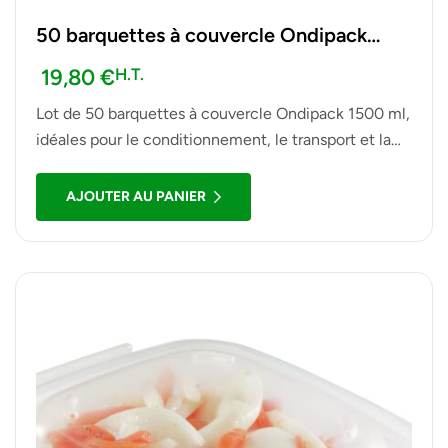
50 barquettes à couvercle Ondipack
1500 ml
19,80
€
H.T.
Lot de 50 barquettes à couvercle Ondipack 1500 ml,
idéales pour le conditionnement, le transport et la
présentation de plats à emporter, salades, repas et
autres préparations alimentaires.
AJOUTER AU PANIER