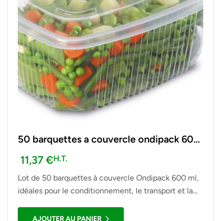
50 barquettes a couvercle ondipack 600
ml
11,37
€
H.T.
Lot de 50 barquettes à couvercle Ondipack 600 ml,
idéales pour le conditionnement, le transport et la
présentation de plats à emporter, salades et autres
préparations alimentaires.
AJOUTER AU PANIER