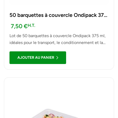
50 barquettes à couvercle Ondipack 375
ml
7,50
€
H.T.
Lot de 50 barquettes à couvercle Ondipack 375 ml,
idéales pour le transport, le conditionnement et la
présentation de plats à emporter, salades, snacks et
autres petites préparations alimentaires.
AJOUTER AU PANIER