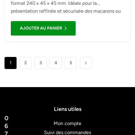
format 240 x 45 x 45 mm. Idéale pour la
présentation raffinée et sécurisée des macarons ou
petites pâtisseries. Lot de 10 unités.
AJOUTER AU PANIER
1
2
3
4
5
Liens utiles
0
Mon compte
6
Suivi des commandes
7