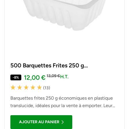
500 Barquettes Frites 250 g
Économiques 11,1 x 8,7 x 4,2 cm
13,09
€
12,00
€
H.T.
-8%
(13)
Noté
13
5.00
sur 5
Barquettes frites 250 g économiques en plastique
basé sur
notations client
translucide, idéales pour la vente à emporter. Leur
format 11,1 x 8,7 x 4,2 cm convient parfaitement au
service des frites, potatoes, nuggets et autres
AJOUTER AU PANIER
snacks. Lot professionnel de 500 unités.