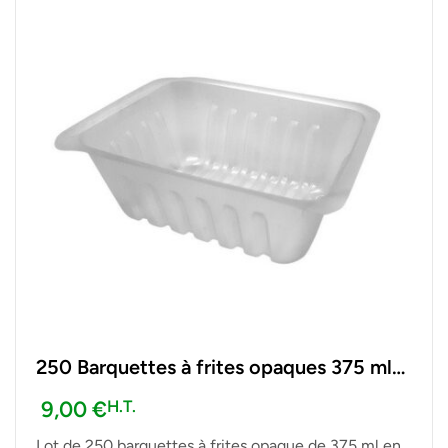
250 Barquettes à frites opaques 375 ml
Recyclables – Vente à Emporter et
9,00
€
H.T.
snacking
Lot de 250 barquettes à frites opaque de 375 ml en