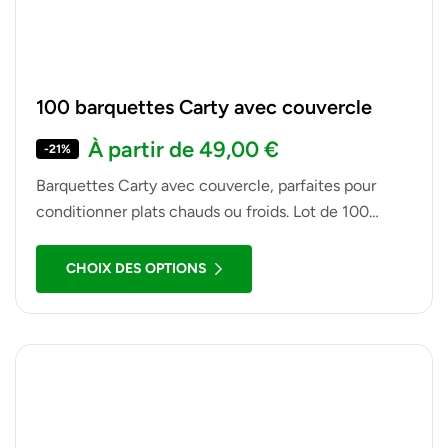
100 barquettes Carty avec couvercle
À partir de
49,00
€
-21%
Barquettes Carty avec couvercle, parfaites pour
conditionner plats chauds ou froids. Lot de 100
barquettes robustes, hermétiques et empilables pour
usage professionnel.
CHOIX DES OPTIONS