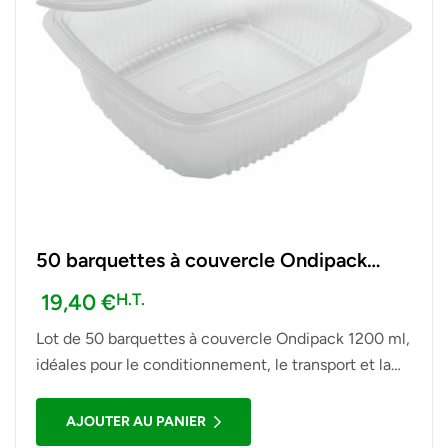
50 barquettes à couvercle Ondipack
1200 ml
19,40
€
H.T.
Lot de 50 barquettes à couvercle Ondipack 1200 ml,
idéales pour le conditionnement, le transport et la
présentation de plats à emporter, salades, repas et
autres préparations alimentaires.
AJOUTER AU PANIER