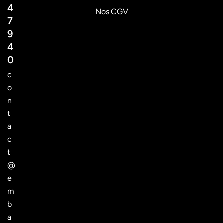
4
Nos CGV
7
9
4
0
c
o
n
t
a
c
t
@
e
m
b
a