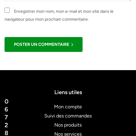
Enregistrer mon nom, mon e-mail et mon site dans le
navigateur pour mon prochain commentaire.
POSTER UN COMMENTAIRE
Liens utiles
0
Mon compte
6
Suivi des commandes
7
2
Nos produits
8
Nos services