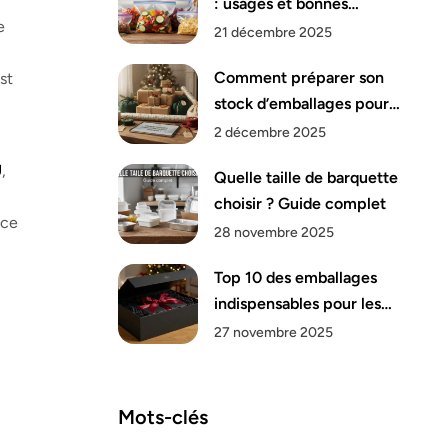
: usages et bonnes
e
pratiques
21 décembre 2025
Comment préparer son
st
stock d’emballages pour
Noël ?
2 décembre 2025
U
,
Quelle taille de barquette
choisir ? Guide complet
nce
28 novembre 2025
Top 10 des emballages
indispensables pour les
fêtes de fin d’année
27 novembre 2025
Mots-clés