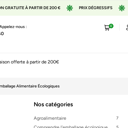
À PARTIR DE 200 €
PRIX DÉGRESSIFS
EXPÉDITION
0
 Appelez-nous :
40
raison offerte à partir de 200€
mballage Alimentaire Écologiques
Nos catégories
Agroalimentaire
7
Comprendre l'emballage écologique
5