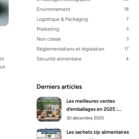
Environnement
18
Logistique & Packaging
7
Marketing
3
Non classé
3
Réglementations et législation
17
es
Sécurité alimentaire
4
ux
Derniers articles
Les meilleures ventes
d’emballages en 2025 :
analyse
30 décembre 2025
Les sachets zip alimentaires