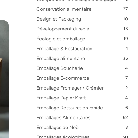
Conservation alimentaire
27
Design et Packaging
10
Développement durable
13
Écologie et emballage
19
Emballage & Restauration
1
Emballage alimentaire
35
Emballage Boucherie
4
Emballage E-commerce
7
Emballage Fromager / Crémier
2
Emballage Papier Kraft
4
Emballage Restauration rapide
6
Emballages Alimentaires
62
Emballages de Noël
3
Emballages écologiques
50