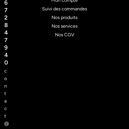
Mon compte
6
Suivi des commandes
7
2
Nos produits
8
Nos services
4
Nos CGV
7
9
4
0
c
o
n
t
a
c
t
@