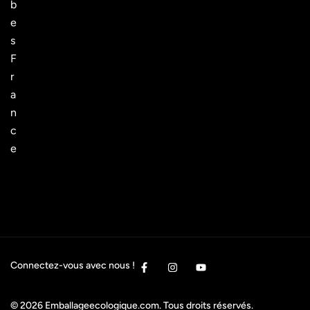
b
e
s
F
r
a
n
c
e
Connectez-vous avec nous !
© 2026
Emballageecologique.com
. Tous droits réservés.