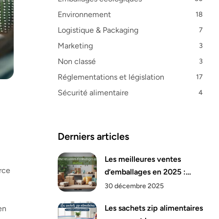
Environnement
18
Logistique & Packaging
7
Marketing
3
Non classé
3
Réglementations et législation
17
Sécurité alimentaire
4
Derniers articles
Les meilleures ventes
rce
d’emballages en 2025 :
analyse
30 décembre 2025
Les sachets zip alimentaires
 en