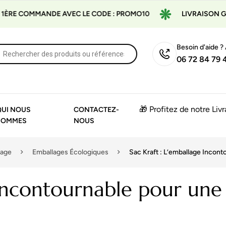
ANDE AVEC LE CODE : PROMO10
LIVRAISON GRATUITE À P
Besoin d'aide ?
06 72 84 79 
🎁 Profitez de notre Liv
QUI NOUS
CONTACTEZ-
SOMMES
NOUS
lage
Emballages Écologiques
Sac Kraft : L’emballage Inco
e incontournable pour une