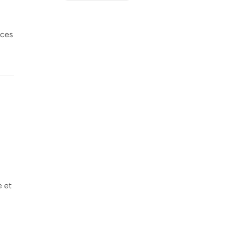
nces
e et