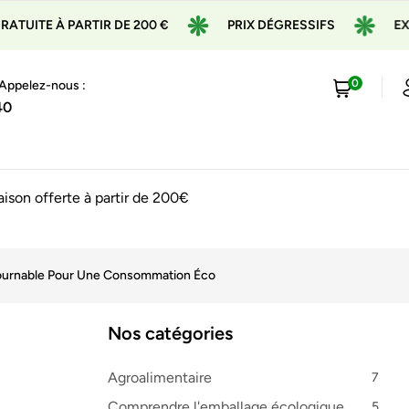
ARTIR DE 200 €
PRIX DÉGRESSIFS
EXPÉDITION E
0
 Appelez-nous :
40
raison offerte à partir de 200€
ntournable Pour Une Consommation Éco
Nos catégories
Agroalimentaire
7
Comprendre l'emballage écologique
5