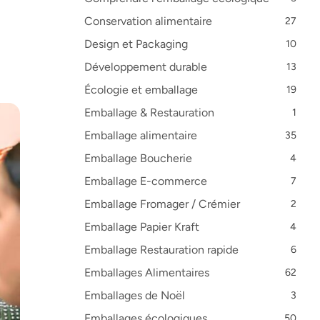
Conservation alimentaire
27
Design et Packaging
10
Développement durable
13
Écologie et emballage
19
Emballage & Restauration
1
Emballage alimentaire
35
Emballage Boucherie
4
Emballage E-commerce
7
Emballage Fromager / Crémier
2
Emballage Papier Kraft
4
Emballage Restauration rapide
6
Emballages Alimentaires
62
Emballages de Noël
3
Emballages écologiques
50