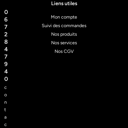
Liens utiles
0
Mon compte
6
Suivi des commandes
7
2
Nos produits
8
Nos services
4
Nos CGV
7
9
4
0
c
o
n
t
a
c