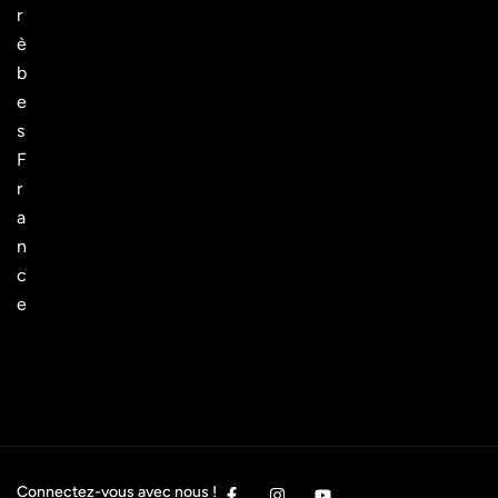
r
è
b
e
s
F
r
a
n
c
e
Connectez-vous avec nous !