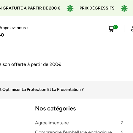
À PARTIR DE 200 €
PRIX DÉGRESSIFS
EXPÉDITIO
0
 Appelez-nous :
40
raison offerte à partir de 200€
ptimiser La Protection Et La Présentation ?
Nos catégories
Agroalimentaire
7
Comprendre l'emballage écologique
5