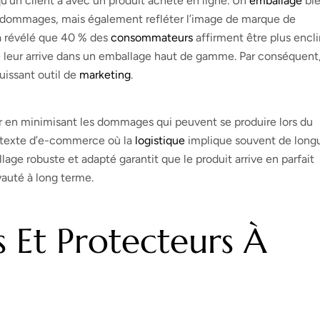
u’un client a avec un produit acheté en ligne. Un
emballage
bi
s dommages, mais également refléter l’image de marque de
a révélé que 40 % des
consommateurs
affirment être plus encli
e leur arrive dans un emballage haut de gamme. Par conséquent
uissant outil de
marketing
.
ur en minimisant les dommages qui peuvent se produire lors du
ontexte d’e-commerce où la
logistique
implique souvent de long
age robuste et adapté garantit que le produit arrive en parfait
oyauté à long terme.
 Et Protecteurs À