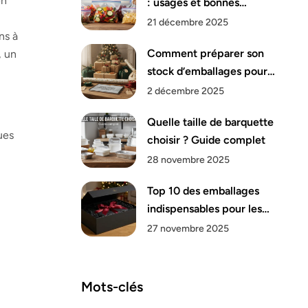
en
: usages et bonnes
pratiques
21 décembre 2025
ns à
Comment préparer son
, un
stock d’emballages pour
Noël ?
2 décembre 2025
Quelle taille de barquette
ues
choisir ? Guide complet
28 novembre 2025
Top 10 des emballages
indispensables pour les
fêtes de fin d’année
27 novembre 2025
Mots-clés