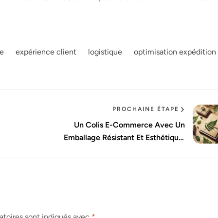
e
expérience client
logistique
optimisation expédition
PROCHAINE ÉTAPE
Un Colis E-Commerce Avec Un
Emballage Résistant Et Esthétique,
Mettant En Avant La Protection Du
Produit Et L’image De Marque.
atoires sont indiqués avec
*