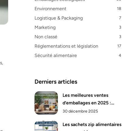
Environnement
18
Logistique & Packaging
7
Marketing
3
Non classé
3
Réglementations et législation
17
Sécurité alimentaire
4
s,
Derniers articles
Les meilleures ventes
d’emballages en 2025 :
analyse
30 décembre 2025
Les sachets zip alimentaires