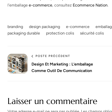
l’emballage
e-commerce
, consultez
Ecommerce Nation
.
branding
design packaging
e-commerce
emballag
packaging durable
protection colis
sécurité colis
POSTE PRÉCÉDENT
Design Et Marketing : L’emballage
Comme Outil De Communication
Laisser un commentaire
Votre adresse e-mail ne sera pas publiée.
Les champs oblig