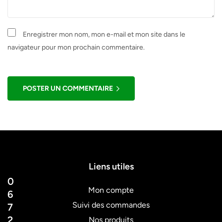
Enregistrer mon nom, mon e-mail et mon site dans le
navigateur pour mon prochain commentaire.
POSTER UN COMMENTAIRE
Liens utiles
0
Mon compte
6
Suivi des commandes
7
2
Nos produits