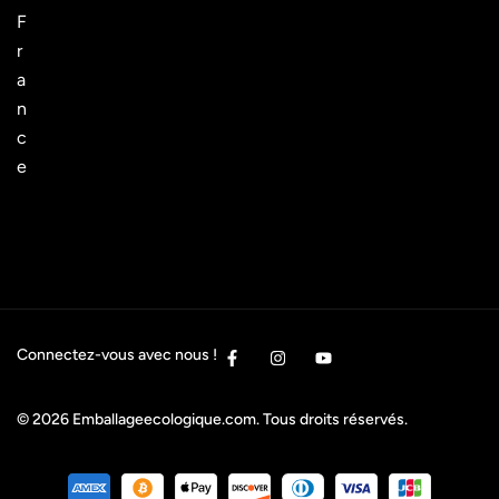
F
r
a
n
c
e
Connectez-vous avec nous !
© 2026
Emballageecologique.com
. Tous droits réservés.