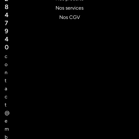
8
Nos services
4
Nos CGV
7
9
4
0
c
o
n
t
a
c
t
@
e
m
b