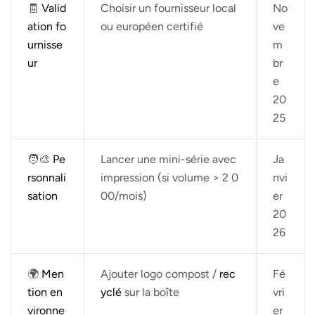
🧾
Valid
Choisir un fournisseur local
No
ation fo
ou européen certifié
ve
urnisse
m
ur
br
e
20
25
🧑‍🎨
Pe
Lancer une mini-série avec
Ja
rsonnali
impression (si volume > 2 0
nvi
sation
00/mois)
er
20
26
🌍
Men
Ajouter logo compost /
rec
Fé
tion en
yclé
sur la boîte
vri
vironne
er