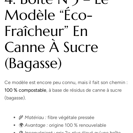
Modèle “éco-
Fraîcheur” En
Canne À Sucre
(bagasse)
Ce modèle est encore peu connu, mais il fait son chemin :
100 % compostable
, à base de résidus de canne à sucre
(bagasse).
🌾
Matériau :
fibre végétale pressée
🌍
Avantage :
origine 100 % renouvelable
🚫
Inconvénient :
prix 2× plus élevé qu’une boîte