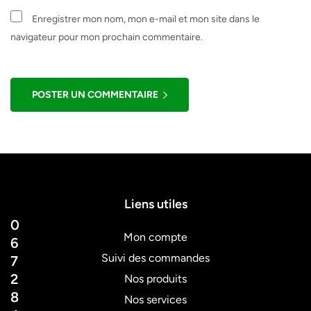
Enregistrer mon nom, mon e-mail et mon site dans le
navigateur pour mon prochain commentaire.
POSTER UN COMMENTAIRE
Liens utiles
0
Mon compte
6
Suivi des commandes
7
2
Nos produits
8
Nos services