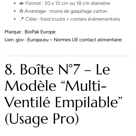
🥪
Format :
20 x 12 cm ou 18 cm diamètre
♻️
Avantage :
moins de gaspillage carton
📍
Cible :
food trucks + corners événementiels
Marque :
BioPak Europe
Lien .gov :
Europa.eu – Normes UE contact alimentaire
8. Boîte N°7 – Le
Modèle “multi-
Ventilé Empilable”
(usage Pro)