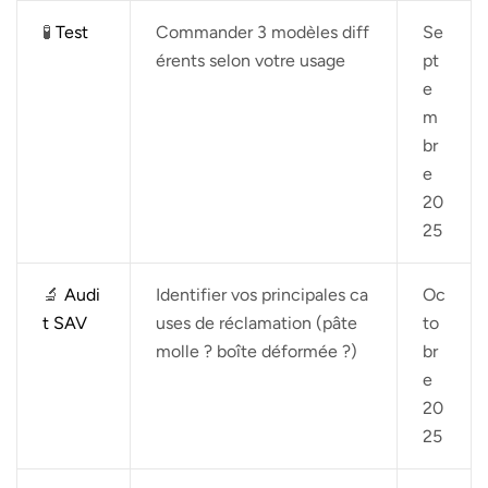
🧪
Test
Commander 3 modèles diff
Se
érents selon votre usage
pt
e
m
br
e
20
25
🔬
Audi
Identifier vos principales ca
Oc
t SAV
uses de réclamation (pâte
to
molle ? boîte déformée ?)
br
e
20
25