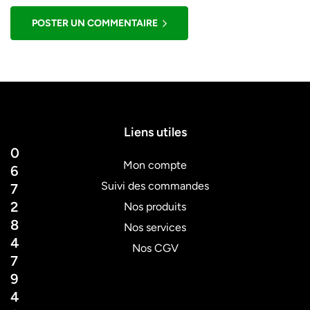
POSTER UN COMMENTAIRE
Liens utiles
0
Mon compte
6
Suivi des commandes
7
2
Nos produits
8
Nos services
4
Nos CGV
7
9
4