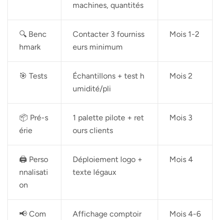
machines, quantités
🔍 Benc
Contacter 3 fourniss
Mois 1-2
hmark
eurs minimum
🎯 Tests
Échantillons + test h
Mois 2
umidité/pli
📦 Pré-s
1 palette pilote + ret
Mois 3
érie
ours clients
🖨️ Perso
Déploiement logo +
Mois 4
nnalisati
texte légaux
on
📢 Com
Affichage comptoir
Mois 4-6